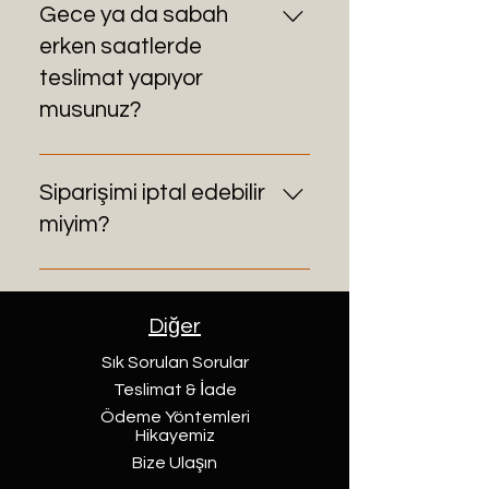
WhatsApp üzerinden sipariş
Gece ya da sabah
verebilirsiniz.
erken saatlerde
teslimat yapıyor
musunuz?
Önceden bildirilirse özel saatler
için teslimat planlaması yapılabilir.
Siparişimi iptal edebilir
miyim?
Teslimat öncesi iptallerde
yardımcı oluyoruz. Kişiye özel
Diğer
tasarımlarda iade mümkün
olmayabilir.
Sık Sorulan Sorular
Teslimat & İade
Ödeme Yöntemleri
Hikayemiz
Bize Ulaşın