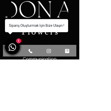
Sipariş Oluşturmak İçin Bize Ulaşın !
1
Communication
Phone: 0531 493 13 77
Fevzi Cakmak District Martyr
Omer Faydali Street No: 66/A
Center / YALOVA
© 2025 by Ozalp.