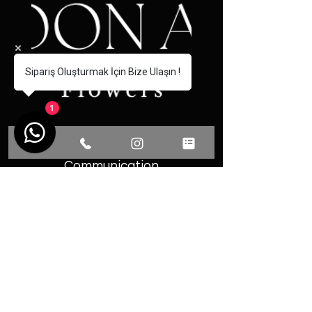
Sipariş Oluşturmak İçin Bize Ulaşın !
1
Communication
Phone: 0531 493 13 77
Fevzi Cakmak District Martyr
Omer Faydali Street No: 66/A
Center / YALOVA
© 2025 by Ozalp.