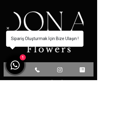
Sipariş Oluşturmak İçin Bize Ulaşın !
1
Communication
Phone: 0531 493 13 77
Fevzi Cakmak District Martyr
Omer Faydali Street No: 66/A
Center / YALOVA